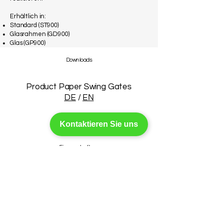
Erhältlich in:
Standard (ST900)
Glasrahmen (GD900)
Glas (GP900)
Downloads
Product Paper Swing Gates
DE
/
EN
Kontaktieren Sie uns
Zeichnungen
Eigenschaften